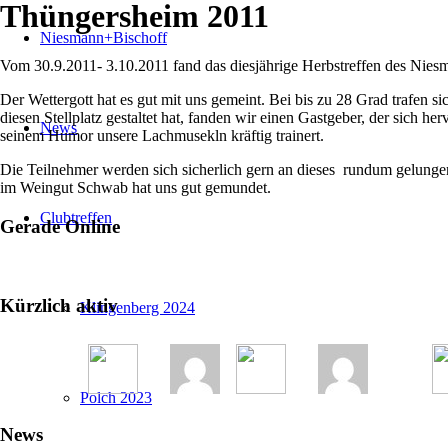
Thüngersheim 2011
Niesmann+Bischoff
Vom 30.9.2011- 3.10.2011 fand das diesjährige Herbstreffen des Nies
Der Wettergott hat es gut mit uns gemeint. Bei bis zu 28 Grad trafe
diesen Stellplatz gestaltet hat, fanden wir einen Gastgeber, der sich
News
seinem Humor unsere Lachmusekln kräftig trainert.
Die Teilnehmer werden sich sicherlich gern an dieses rundum gelunge
im Weingut Schwab hat uns gut gemundet.
Clubtreffen
Gerade Online
Kürzlich aktiv
Klingenberg 2024
Polch 2023
News