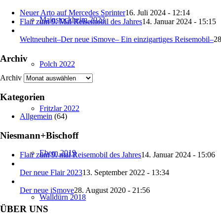
Neuer Arto auf Mercedes Sprinter
16. Juli 2024 - 12:14
Mainstockheim 2023
Flair zum 9. Mal Reisemobil des Jahres
14. Januar 2024 - 15:15
Weltneuheit–Der neue iSmove– Ein einzigartiges Reisemobil–
28
Archiv
Polch 2022
Archiv
Kategorien
Fritzlar 2022
Allgemein
(64)
Niesmann+Bischoff
Ebern 2019
Flair zum 9. mal Reisemobil des Jahres
14. Januar 2024 - 15:06
Der neue Flair 2023
13. September 2022 - 13:34
Der neue iSmove
28. August 2020 - 21:56
Walldürn 2018
ÜBER UNS