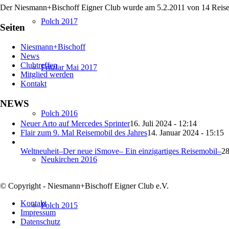
Der Niesmann+Bischoff Eigner Club wurde am 5.2.2011 von 14 Reisemobi
Polch 2017
Seiten
Niesmann+Bischoff
News
Clubtreffen
Fritzlar Mai 2017
Mitglied werden
Kontakt
NEWS
Polch 2016
Neuer Arto auf Mercedes Sprinter
16. Juli 2024 - 12:14
Flair zum 9. Mal Reisemobil des Jahres
14. Januar 2024 - 15:15
Weltneuheit–Der neue iSmove– Ein einzigartiges Reisemobil–
28
Neukirchen 2016
© Copyright - Niesmann+Bischoff Eigner Club e.V.
Kontakt
Polch 2015
Impressum
Datenschutz