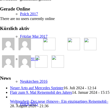
Gerade Online
Polch 2017
There are no users currently online
Kürzlich aktiv
Fritzlar Mai 2017
Polch 2016
News
Neukirchen 2016
Neuer Arto auf Mercedes Sprinter
16. Juli 2024 - 12:14
Flair zum 9. Mal Reisemobil des Jahres
14. Januar 2024 - 15:15
Weltneuheit–Der neue iSmove– Ein einzigartiges Reisemobil–
Polch 2015
28. August 2020 - 21:36