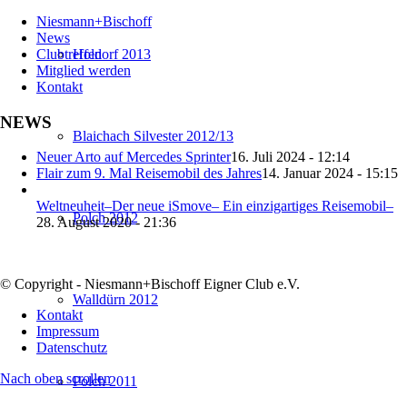
Niesmann+Bischoff
News
Clubtreffen
Holdorf 2013
Mitglied werden
Kontakt
NEWS
Blaichach Silvester 2012/13
Neuer Arto auf Mercedes Sprinter
16. Juli 2024 - 12:14
Flair zum 9. Mal Reisemobil des Jahres
14. Januar 2024 - 15:15
Weltneuheit–Der neue iSmove– Ein einzigartiges Reisemobil–
Polch 2012
28. August 2020 - 21:36
© Copyright - Niesmann+Bischoff Eigner Club e.V.
Walldürn 2012
Kontakt
Impressum
Datenschutz
Nach oben scrollen
Polch 2011