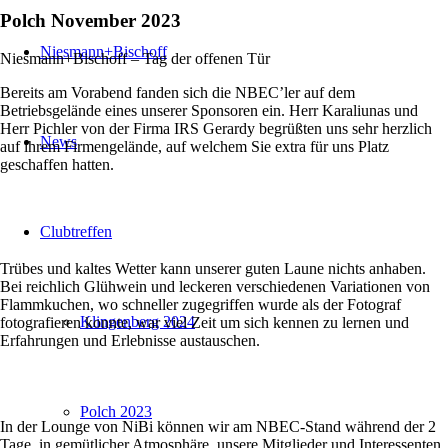
Polch November 2023
Niesmann+Bischoff
Niesmann+Bischoff – Tag der offenen Tür
Bereits am Vorabend fanden sich die NBEC’ler auf dem
Betriebsgelände eines unserer Sponsoren ein. Herr Karaliunas und
Herr Pichler von der Firma IRS Gerardy begrüßten uns sehr herzlich
News
auf ihrem Firmengelände, auf welchem Sie extra für uns Platz
geschaffen hatten.
Clubtreffen
Trübes und kaltes Wetter kann unserer guten Laune nichts anhaben.
Bei reichlich Glühwein und leckeren verschiedenen Variationen von
Flammkuchen, wo schneller zugegriffen wurde als der Fotograf
Klingenberg 2024
fotografieren konnte, war viel Zeit um sich kennen zu lernen und
Erfahrungen und Erlebnisse austauschen.
Polch 2023
In der Lounge von NiBi können wir am NBEC-Stand während der 2
Tage, in gemütlicher Atmosphäre, unsere Mitglieder und Interessenten