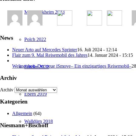
Mainstockheim 2023
News
Polch 2022
Neuer Arto auf Mercedes Sprinter
16. Juli 2024 - 12:14
Flair zum 9. Mal Reisemobil des Jahres
14. Januar 2024 - 15:15
Weltneuheit–Der neue iSmove– Ein einzigartiges Reisemobil–
28
Fritzlar 2022
Archiv
Archiv
Ebern 2019
Kategorien
Allgemein
(64)
Walldürn 2018
Niesmann+Bischoff