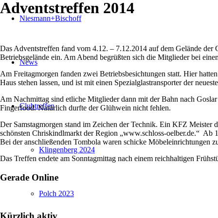
Adventstreffen 2014
Niesmann+Bischoff
Das Adventstreffen fand vom 4.12. – 7.12.2014 auf dem Gelände der G
Betriebsgelände ein. Am Abend begrüßten sich die Mitglieder bei ein
News
Am Freitagmorgen fanden zwei Betriebsbesichtungen statt. Hier hatten 
Haus stehen lassen, und ist mit einen Spezialglastransporter der neues
Am Nachmittag sind etliche Mitglieder dann mit der Bahn nach Goslar
Clubtreffen
Fingerfood. Natürlich durfte der Glühwein nicht fehlen.
Der Samstagmorgen stand im Zeichen der Technik. Ein KFZ Meister der
schönsten Chriskindlmarkt der Region „www.schloss-oelber.de.“ Ab 19.
Bei der anschließenden Tombola waren schicke Möbeleinrichtungen z
Klingenberg 2024
Das Treffen endete am Sonntagmittag nach einem reichhaltigen Frühst
Gerade Online
Polch 2023
Kürzlich aktiv