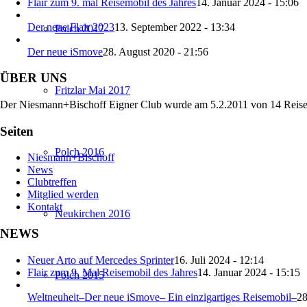
Flair zum 9. mal Reisemobil des Jahres
14. Januar 2024 - 15:06
Der neue Flair 2023
13. September 2022 - 13:34
Polch 2017
Der neue iSmove
28. August 2020 - 21:56
ÜBER UNS
Fritzlar Mai 2017
Der Niesmann+Bischoff Eigner Club wurde am 5.2.2011 von 14 Reisemobi
Seiten
Polch 2016
Niesmann+Bischoff
News
Clubtreffen
Mitglied werden
Kontakt
Neukirchen 2016
NEWS
Neuer Arto auf Mercedes Sprinter
16. Juli 2024 - 12:14
Flair zum 9. Mal Reisemobil des Jahres
14. Januar 2024 - 15:15
Polch 2015
Weltneuheit–Der neue iSmove– Ein einzigartiges Reisemobil–
28