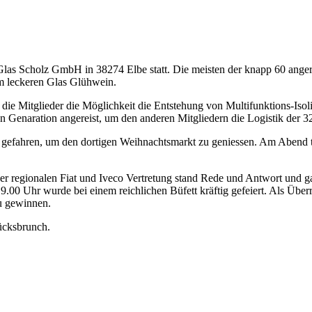
las Scholz GmbH in 38274 Elbe statt. Die meisten der knapp 60 anger
em leckeren Glas Glühwein.
die Mitglieder die Möglichkeit die Entstehung von Multifunktions-Isol
ten Genaration angereist, um den anderen Mitgliedern die Logistik der 
 gefahren, um den dortigen Weihnachtsmarkt zu geniessen. Am Abend t
 regionalen Fiat und Iveco Vertretung stand Rede und Antwort und ga
00 Uhr wurde bei einem reichlichen Büfett kräftig gefeiert. Als Über
u gewinnen.
ücksbrunch.